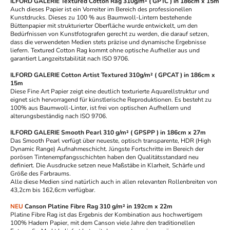
ILFORD GALERIE Textured Cotton Rag 310g/m² ( GPTC ) in 186cm x 15m
Auch dieses Papier ist ein Vorreiter im Bereich des professionellen
Kunstdrucks. Dieses zu 100 % aus Baumwoll-Lintern bestehende
Büttenpapier mit strukturierter Oberfläche wurde entwickelt, um den
Bedürfnissen von Kunstfotografen gerecht zu werden, die darauf setzen,
dass die verwendeten Medien stets präzise und dynamische Ergebnisse
liefern. Textured Cotton Rag kommt ohne optische Aufheller aus und
garantiert Langzeitstabilität nach ISO 9706.
ILFORD GALERIE Cotton Artist Textured 310g/m² ( GPCAT ) in 186cm x
15m
Diese Fine Art Papier zeigt eine deutlich texturierte Aquarellstruktur und
eignet sich hervorragend für künstlerische Reproduktionen. Es besteht zu
100% aus Baumwoll-Linter, ist frei von optischen Aufhellern und
alterungsbeständig nach ISO 9706.
ILFORD GALERIE Smooth Pearl 310 g/m² ( GPSPP ) in 186cm x 27m
Das Smooth Pearl verfügt über neueste, optisch transparente, HDR (High
Dynamic Range) Aufnahmeschicht. Jüngste Fortschritte im Bereich der
porösen Tintenempfangsschichten haben den Qualitätsstandard neu
definiert. Die Ausdrucke setzen neue Maßstäbe in Klarheit, Schärfe und
Größe des Farbraums.
Alle diese Medien sind natürlich auch in allen relevanten Rollenbreiten von
43,2cm bis 162,6cm verfügbar.
NEU
Canson Platine Fibre Rag 310 g/m² in 192cm x 22m
Platine Fibre Rag ist das Ergebnis der Kombination aus hochwertigem
100% Hadern Papier, mit dem Canson viele Jahre den traditionellen